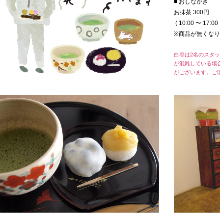
■ おしながき
お抹茶 300円
( 10:00 〜 17
※商品が無くな
白谷は2名のスタ
が混雑している場
がございます。ご