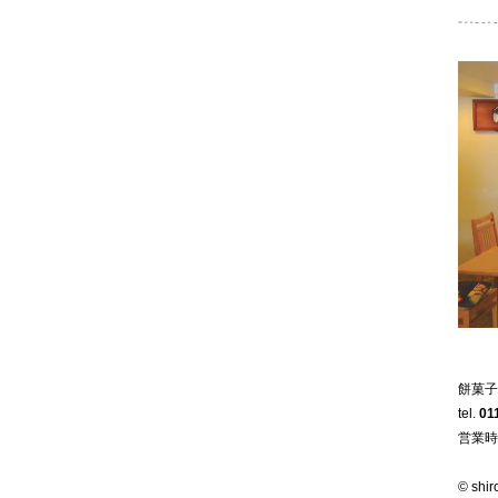
餅菓子
tel.
01
営業時
© shir