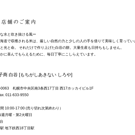
な水と吹き抜ける風ー
海道で収穫される米は、厳しい自然の力と少しの人の手を借りて美味しく育ってい
と光と命。 それだけで作り上げた白谷の餅。大量生産も日持ちもしません。
かに喜んでもらえるために、毎日丁寧にこしらえています。
子商 白谷 [もちがしあきない しろや]
0-0063 札幌市中央区南3条西17丁目 西17ホッカイビル1F
Fax. 011-633-9550
 10:00-17:00 (売り切れ次第終わり）
毎週月曜・第2火曜日
1台
駅 地下鉄西18丁目駅