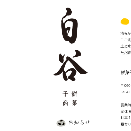
清らか
ここ北
土と水
ただ誰
餅菓
〒06
Tel.&
営業時間
定休 
駐車 
最寄り