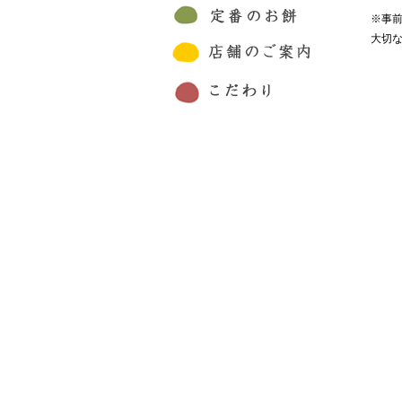
※事
大切